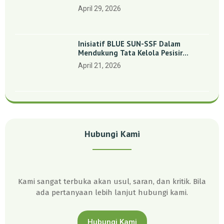
Indonesia’: Perkuat Dasar Ilmiah Dan
April 29, 2026
Kolaborasi Konservasi
Inisiatif BLUE SUN-SSF Dalam
Mendukung Tata Kelola Pesisir
Melalui Pemetaan Partisipatif Di
April 21, 2026
Enam Desa Kepulauan Riau
Hubungi Kami
Kami sangat terbuka akan usul, saran, dan kritik. Bila
ada pertanyaan lebih lanjut hubungi kami.
Hubungi Kami