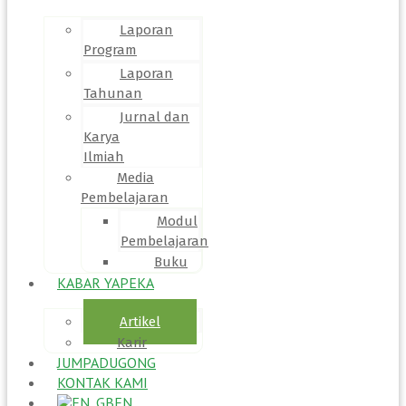
Laporan
Program
Laporan
Tahunan
Jurnal dan
Karya
Ilmiah
Media
Pembelajaran
Modul
Pembelajaran
Buku
KABAR YAPEKA
Artikel
Karir
JUMPADUGONG
KONTAK KAMI
EN