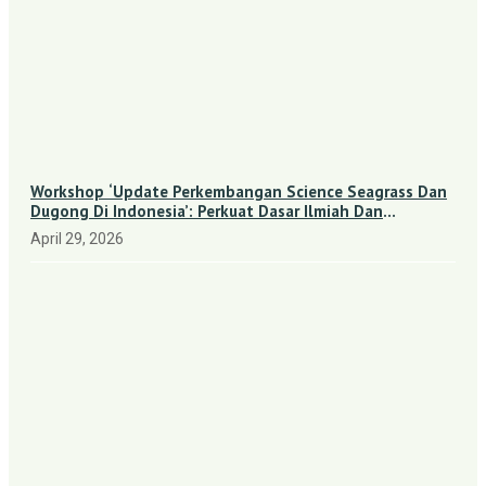
Workshop ‘Update Perkembangan Science Seagrass Dan
Dugong Di Indonesia’: Perkuat Dasar Ilmiah Dan
Kolaborasi Konservasi
April 29, 2026