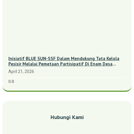
Inisiatif BLUE SUN-SSF Dalam Mendukung Tata Kelola
Pesisir Melalui Pemetaan Partisipatif Di Enam Desa
Kepulauan Riau
April 21, 2026
Hubungi Kami