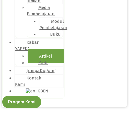
Ilmiah
Media
Pembelajaran
Modul
Pembelajaran
Buku
Kabar
YAPEKA
Artikel
Karir
JumpaDugong
Kontak
Kami
EN
Progam Kami