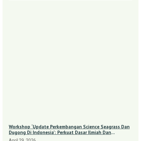
Workshop ‘Update Perkembangan Science Seagrass Dan
Dugong Di Indonesia’: Perkuat Dasar Ilmiah Dan
Kolaborasi Konservasi
April 29, 2026