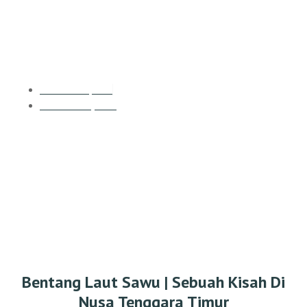
Bentang Laut Sawu | Sebuah
Kisah Di Nusa Tenggara Timur
Rumah Yapeka
Februari 13, 2022
Bentang Laut Sawu | Sebuah Kisah Di
Nusa Tenggara Timur