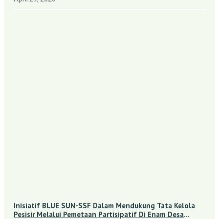
Inisiatif BLUE SUN-SSF Dalam Mendukung Tata Kelola
Pesisir Melalui Pemetaan Partisipatif Di Enam Desa