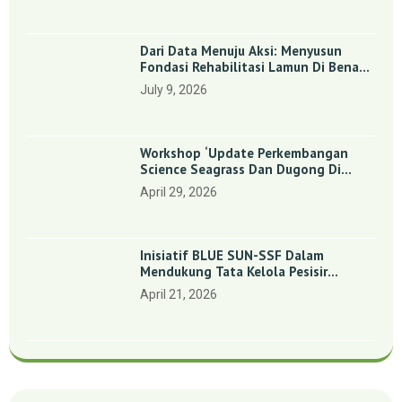
Dari Data Menuju Aksi: Menyusun
Fondasi Rehabilitasi Lamun Di Benan
Dan Sebong Lagoi, Kepulauan Riau
July 9, 2026
Workshop ‘Update Perkembangan
Science Seagrass Dan Dugong Di
Indonesia’: Perkuat Dasar Ilmiah Dan
April 29, 2026
Kolaborasi Konservasi
Inisiatif BLUE SUN-SSF Dalam
Mendukung Tata Kelola Pesisir
Melalui Pemetaan Partisipatif Di
April 21, 2026
Enam Desa Kepulauan Riau