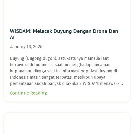
WISDAM: Melacak Duyung Dengan Drone Dan
AI
January 13, 2025
Duyung (Dugong dugon), satu-satunya mamalia laut
herbivora di Indonesia, saat ini menghadapi ancaman
kepunahan. Hingga saat ini informasi populasi duyung di
Indonesia masih sangat terbatas, meskipun upaya
pemantauan sudah banyak dilakukan. WISDAM menawarkan
harapan besar dalam konservasi biota laut. Hasil analisis
Continue Reading
UAV dengan WISDAM, berhasil medeteksi kemunculan
dugong, penyu serta ikan pari selama pemantauan di
wilayah perairan Sulawesi Utara. Dengan memanfaatkan AI,
proses analisis data dapat dipercepat, memungkinkan
pemantauan biodiversitas laut secara lebih efisien dan
akurat secara spasial. Teknologi ini memiliki potensi besar
untuk diaplikasikan di wilayah lain di Indonesia, dalam