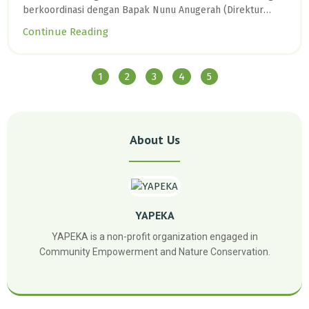
berkoordinasi dengan Bapak Nunu Anugerah (Direktur
Konservasi Keanekaragaman Hayati Spesies dan
Continue Reading
Genetik/KKHSG-Ditjen. KSDAE, KLHK.
1
2
3
4
5
About Us
YAPEKA
YAPEKA is a non-profit organization engaged in
Community Empowerment and Nature Conservation.