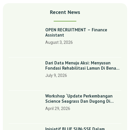
Recent News
OPEN RECRUITMENT – Finance
Assistant
August 3, 2026
Dari Data Menuju Aksi: Menyusun
Fondasi Rehabilitasi Lamun Di Benan
Dan Sebong Lagoi, Kepulauan Riau
July 9, 2026
Workshop ‘Update Perkembangan
Science Seagrass Dan Dugong Di
Indonesia’: Perkuat Dasar Ilmiah Dan
April 29, 2026
Kolaborasi Konservasi
Inisiatif BLUE SUN-SSF Dalam