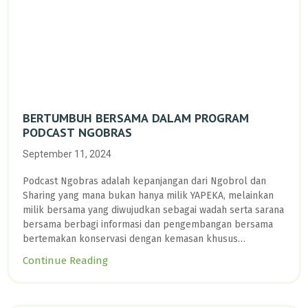
upaya pemantauan biodiversitas laut lainnya seperti penyu,
paus, lumba-lumba, pari, dan hiu.
BERTUMBUH BERSAMA DALAM PROGRAM
PODCAST NGOBRAS
September 11, 2024
Podcast Ngobras adalah kepanjangan dari Ngobrol dan
Sharing yang mana bukan hanya milik YAPEKA, melainkan
milik bersama yang diwujudkan sebagai wadah serta sarana
bersama berbagi informasi dan pengembangan bersama
bertemakan konservasi dengan kemasan khusus
penyiaran.
Continue Reading