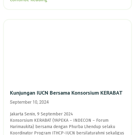
Integrated Tiger Habitat Conservation Programme* (ITHCP)
fase ke 3 di kantor BBKSDA Riau, Pekanbaru, Riau.
Kunjungan IUCN Bersama Konsorsium KERABAT
September 10, 2024
Jakarta Senin, 9 September 2024
Konsorsium KERABAT (YAPEKA – INDECON – Forum
Harimaukita) bersama dengan Phurba Lhendup selaku
Koordinator Program ITHCP-IUCN bersilaturahmi sekaligus