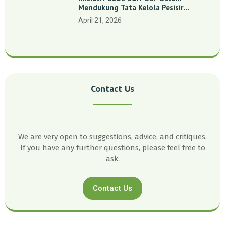
Mendukung Tata Kelola Pesisir
Melalui Pemetaan Partisipatif Di
April 21, 2026
Enam Desa Kepulauan Riau
Contact Us
We are very open to suggestions, advice, and critiques.
If you have any further questions, please feel free to
ask.
Contact Us