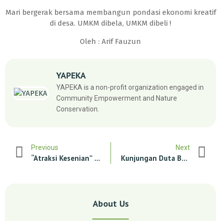
Mari bergerak bersama membangun pondasi ekonomi kreatif
di desa. UMKM dibela, UMKM dibeli !
Oleh : Arif Fauzun
YAPEKA
YAPEKA is a non-profit organization engaged in
Community Empowerment and Nature
Conservation.
Previous
Next
“Atraksi Kesenian” Wayang Golek
Kunjungan Duta Besar Republik Federal Jerman Di Pesisir Minahasa Utara
About Us