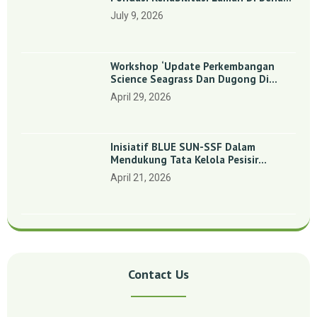
Dan Sebong Lagoi, Kepulauan Riau
July 9, 2026
Workshop ‘Update Perkembangan
Science Seagrass Dan Dugong Di
Indonesia’: Perkuat Dasar Ilmiah Dan
April 29, 2026
Kolaborasi Konservasi
Inisiatif BLUE SUN-SSF Dalam
Mendukung Tata Kelola Pesisir
Melalui Pemetaan Partisipatif Di
April 21, 2026
Enam Desa Kepulauan Riau
Contact Us