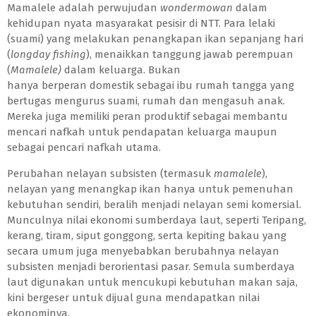
Mamalele adalah perwujudan
wondermowan
dalam
kehidupan nyata masyarakat pesisir di NTT. Para lelaki
(suami) yang melakukan penangkapan ikan sepanjang hari
(
longday fishing
), menaikkan tanggung jawab perempuan
(
Mamalele)
dalam keluarga. Bukan
hanya
berperan
domestik sebagai ibu rumah tangga yang
bertugas mengurus suami, rumah dan mengasuh anak.
Mereka juga memiliki
peran produktif sebagai membantu
mencari nafkah untuk pendapatan keluarga maupun
sebagai pencari nafkah utama.
Perubahan nelayan subsisten (termasuk
mamalele
),
nelayan yang menangkap ikan hanya untuk pemenuhan
kebutuhan sendiri, beralih menjadi nelayan semi komersial.
Munculnya nilai ekonomi sumberdaya laut, seperti Teripang,
kerang, tiram, siput gonggong, serta kepiting bakau yang
secara umum juga menyebabkan berubahnya nelayan
subsisten menjadi berorientasi pasar. Semula sumberdaya
laut digunakan untuk mencukupi kebutuhan makan saja,
kini bergeser untuk dijual guna mendapatkan nilai
ekonominya.