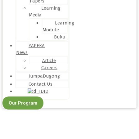
Papers
Learning
Media
Learning
Module
Buku
YAPEKA
News
Article
Careers
JumpaDugong
Contact Us
ID
Our Program
Perangkaian Kerangka Paus Di