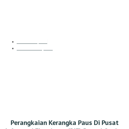
Pusat Informasi Ekowisata (PIE)
Pantai Oesina
Rumah Yapeka
December 24, 2021
Perangkaian Kerangka Paus Di Pusat