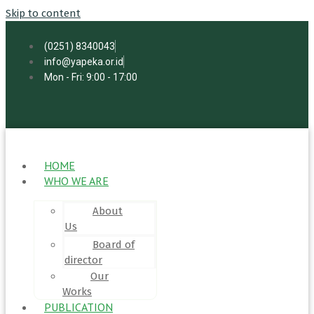
Skip to content
(0251) 8340043
info@yapeka.or.id
Mon - Fri: 9:00 - 17:00
HOME
WHO WE ARE
About
Us
Board of
director
Our
Works
PUBLICATION