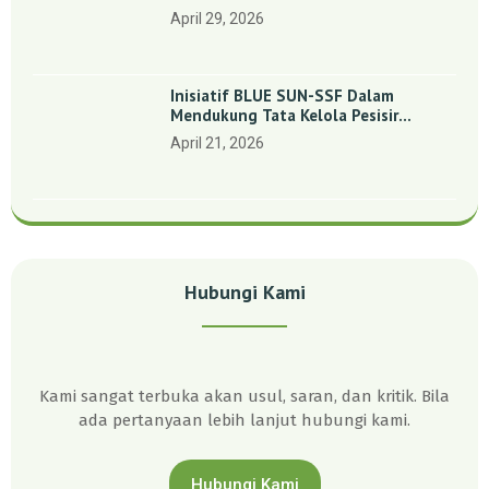
Indonesia’: Perkuat Dasar Ilmiah Dan
April 29, 2026
Kolaborasi Konservasi
Inisiatif BLUE SUN-SSF Dalam
Mendukung Tata Kelola Pesisir
Melalui Pemetaan Partisipatif Di
April 21, 2026
Enam Desa Kepulauan Riau
Hubungi Kami
Kami sangat terbuka akan usul, saran, dan kritik. Bila
ada pertanyaan lebih lanjut hubungi kami.
Hubungi Kami