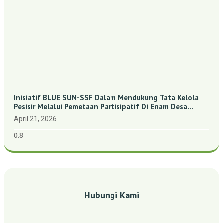
Inisiatif BLUE SUN-SSF Dalam Mendukung Tata Kelola
Pesisir Melalui Pemetaan Partisipatif Di Enam Desa
Kepulauan Riau
April 21, 2026
Hubungi Kami