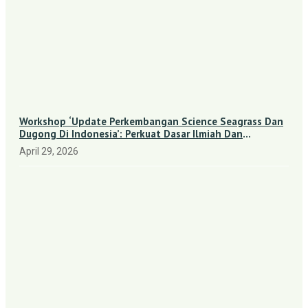
Workshop ‘Update Perkembangan Science Seagrass Dan
Dugong Di Indonesia’: Perkuat Dasar Ilmiah Dan
Kolaborasi Konservasi
April 29, 2026