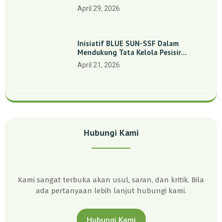
Indonesia’: Perkuat Dasar Ilmiah Dan
April 29, 2026
Kolaborasi Konservasi
Inisiatif BLUE SUN-SSF Dalam
Mendukung Tata Kelola Pesisir
Melalui Pemetaan Partisipatif Di
April 21, 2026
Enam Desa Kepulauan Riau
Hubungi Kami
Kami sangat terbuka akan usul, saran, dan kritik. Bila
ada pertanyaan lebih lanjut hubungi kami.
Hubungi Kami