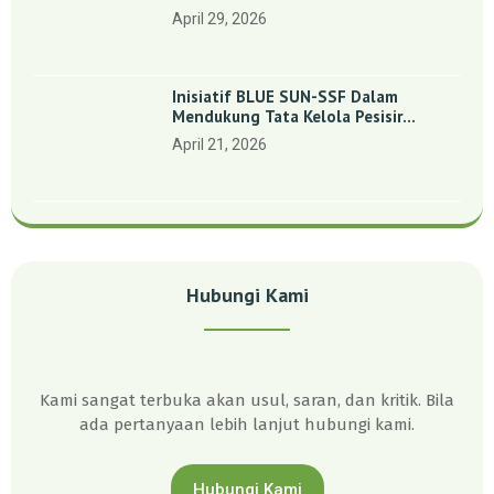
Indonesia’: Perkuat Dasar Ilmiah Dan
April 29, 2026
Kolaborasi Konservasi
Inisiatif BLUE SUN-SSF Dalam
Mendukung Tata Kelola Pesisir
Melalui Pemetaan Partisipatif Di
April 21, 2026
Enam Desa Kepulauan Riau
Hubungi Kami
Kami sangat terbuka akan usul, saran, dan kritik. Bila
ada pertanyaan lebih lanjut hubungi kami.
Hubungi Kami