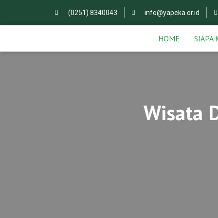
(0251) 8340043
info@yapeka.or.id
HOME
SIAPA 
Wisata D