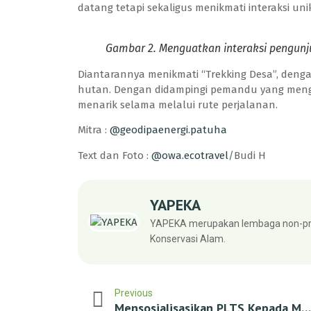
datang tetapi sekaligus menikmati interaksi un
Gambar 2. Menguatkan interaksi pengun
Diantarannya menikmati “Trekking Desa”, deng
hutan. Dengan didampingi pemandu yang mengi
menarik selama melalui rute perjalanan.
Mitra :
@geodipaenergi.patuha
Text dan Foto :
@owa.ecotravel
/Budi H
YAPEKA
YAPEKA merupakan lembaga non-pro
Konservasi Alam.
Previous
Mensosialisasikan PLTS Kepada Masyarakat Desa Penerima Manfaat