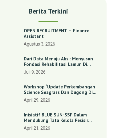
Berita Terkini
OPEN RECRUITMENT – Finance
Assistant
Agustus 3, 2026
Dari Data Menuju Aksi: Menyusun
Fondasi Rehabilitasi Lamun Di
Benan Dan Sebong Lagoi,
Juli 9, 2026
Kepulauan Riau
Workshop ‘Update Perkembangan
Science Seagrass Dan Dugong Di
Indonesia’: Perkuat Dasar Ilmiah
April 29, 2026
Dan Kolaborasi Konservasi
Inisiatif BLUE SUN-SSF Dalam
Mendukung Tata Kelola Pesisir
Melalui Pemetaan Partisipatif Di
April 21, 2026
Enam Desa Kepulauan Riau