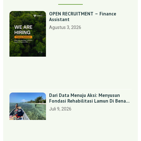
OPEN RECRUITMENT – Finance
Assistant
Agustus 3, 2026
Dari Data Menuju Aksi: Menyusun
Fondasi Rehabilitasi Lamun Di Benan
Dan Sebong Lagoi, Kepulauan Riau
Juli 9, 2026