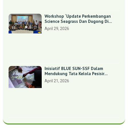
Workshop ‘Update Perkembangan
Science Seagrass Dan Dugong Di
Indonesia’: Perkuat Dasar Ilmiah Dan
April 29, 2026
Kolaborasi Konservasi
Inisiatif BLUE SUN-SSF Dalam
Mendukung Tata Kelola Pesisir
Melalui Pemetaan Partisipatif Di
April 21, 2026
Enam Desa Kepulauan Riau