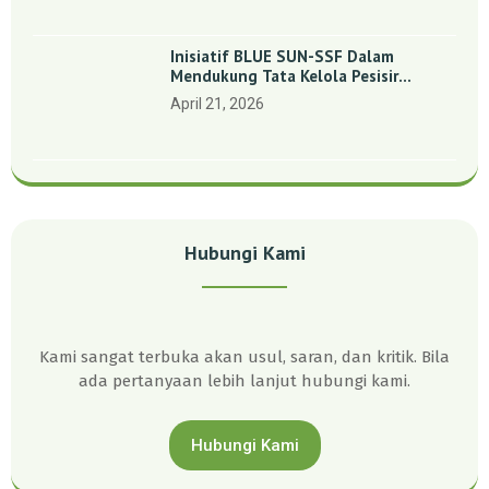
Inisiatif BLUE SUN-SSF Dalam
Mendukung Tata Kelola Pesisir
Melalui Pemetaan Partisipatif Di
April 21, 2026
Enam Desa Kepulauan Riau
Hubungi Kami
Kami sangat terbuka akan usul, saran, dan kritik. Bila
ada pertanyaan lebih lanjut hubungi kami.
Hubungi Kami