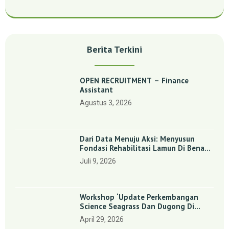
Berita Terkini
OPEN RECRUITMENT – Finance
Assistant
Agustus 3, 2026
Dari Data Menuju Aksi: Menyusun
Fondasi Rehabilitasi Lamun Di Benan
Dan Sebong Lagoi, Kepulauan Riau
Juli 9, 2026
Workshop ‘Update Perkembangan
Science Seagrass Dan Dugong Di
Indonesia’: Perkuat Dasar Ilmiah Dan
April 29, 2026
Kolaborasi Konservasi