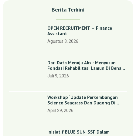
Berita Terkini
OPEN RECRUITMENT – Finance
Assistant
Agustus 3, 2026
Dari Data Menuju Aksi: Menyusun
Fondasi Rehabilitasi Lamun Di Benan
Dan Sebong Lagoi, Kepulauan Riau
Juli 9, 2026
Workshop ‘Update Perkembangan
Science Seagrass Dan Dugong Di
Indonesia’: Perkuat Dasar Ilmiah Dan
April 29, 2026
Kolaborasi Konservasi
Inisiatif BLUE SUN-SSF Dalam