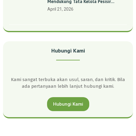
Mendukung Tata Kelola Pesisir
Melalui Pemetaan Partisipatif Di
April 21, 2026
Enam Desa Kepulauan Riau
Hubungi Kami
Kami sangat terbuka akan usul, saran, dan kritik. Bila
ada pertanyaan lebih lanjut hubungi kami.
Hubungi Kami