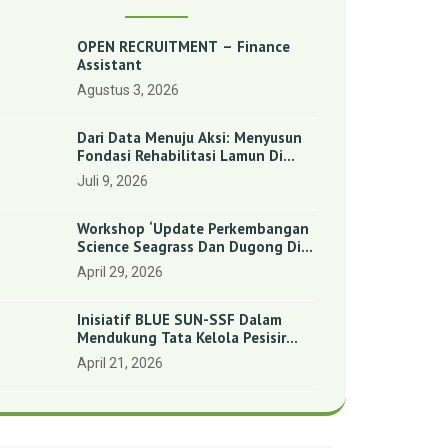
OPEN RECRUITMENT – Finance
Assistant
Agustus 3, 2026
Dari Data Menuju Aksi: Menyusun
Fondasi Rehabilitasi Lamun Di
Benan Dan Sebong Lagoi,
Juli 9, 2026
Kepulauan Riau
Workshop ‘Update Perkembangan
Science Seagrass Dan Dugong Di
Indonesia’: Perkuat Dasar Ilmiah
April 29, 2026
Dan Kolaborasi Konservasi
Inisiatif BLUE SUN-SSF Dalam
Mendukung Tata Kelola Pesisir
Melalui Pemetaan Partisipatif Di
April 21, 2026
Enam Desa Kepulauan Riau