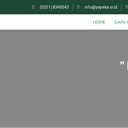
(0251) 8340043
info@yapeka.or.id
HOME
SIAPA 
”