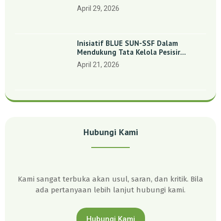
Indonesia’: Perkuat Dasar Ilmiah Dan
April 29, 2026
Kolaborasi Konservasi
Inisiatif BLUE SUN-SSF Dalam
Mendukung Tata Kelola Pesisir
Melalui Pemetaan Partisipatif Di
April 21, 2026
Enam Desa Kepulauan Riau
Hubungi Kami
Kami sangat terbuka akan usul, saran, dan kritik. Bila
ada pertanyaan lebih lanjut hubungi kami.
Hubungi Kami