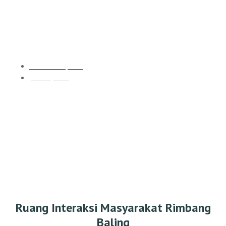
Ruang Interaksi Masyarakat
Rimbang Baling
Rumah Yapeka
Juli 14, 2022
Ruang Interaksi Masyarakat Rimbang
Baling