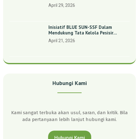
Indonesia’: Perkuat Dasar Ilmiah Dan
April 29, 2026
Kolaborasi Konservasi
Inisiatif BLUE SUN-SSF Dalam
Mendukung Tata Kelola Pesisir
Melalui Pemetaan Partisipatif Di
April 21, 2026
Enam Desa Kepulauan Riau
Hubungi Kami
Kami sangat terbuka akan usul, saran, dan kritik. Bila
ada pertanyaan lebih lanjut hubungi kami.
Hubungi Kami