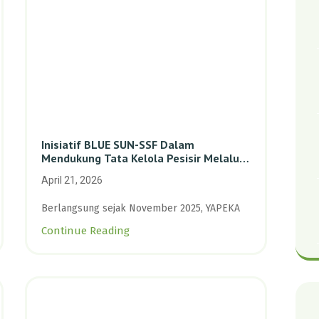
Inisiatif BLUE SUN-SSF Dalam
Mendukung Tata Kelola Pesisir Melalui
Pemetaan Partisipatif Di Enam Desa
April 21, 2026
Kepulauan Riau
Berlangsung sejak November 2025, YAPEKA
Continue Reading