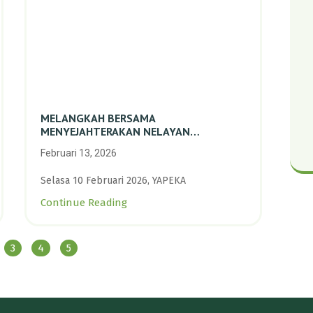
MELANGKAH BERSAMA
MENYEJAHTERAKAN NELAYAN
PERIKANAN SKALA KECIL DENGAN
Februari 13, 2026
TRANSISI BERKELANJUTAN BERBASIS
ALAM
Selasa 10 Februari 2026, YAPEKA
Continue Reading
3
4
5