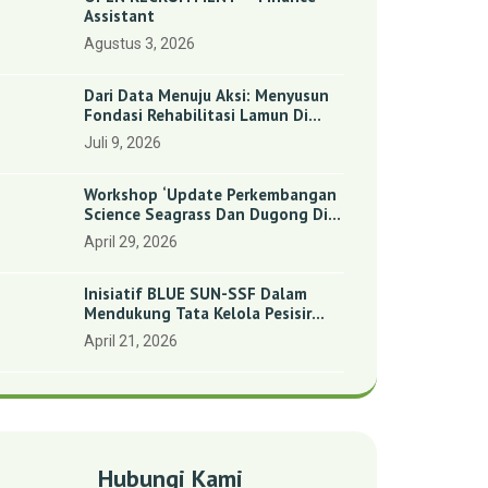
Assistant
Agustus 3, 2026
Dari Data Menuju Aksi: Menyusun
Fondasi Rehabilitasi Lamun Di
Benan Dan Sebong Lagoi,
Juli 9, 2026
Kepulauan Riau
Workshop ‘Update Perkembangan
Science Seagrass Dan Dugong Di
Indonesia’: Perkuat Dasar Ilmiah
April 29, 2026
Dan Kolaborasi Konservasi
Inisiatif BLUE SUN-SSF Dalam
Mendukung Tata Kelola Pesisir
Melalui Pemetaan Partisipatif Di
April 21, 2026
Enam Desa Kepulauan Riau
Hubungi Kami