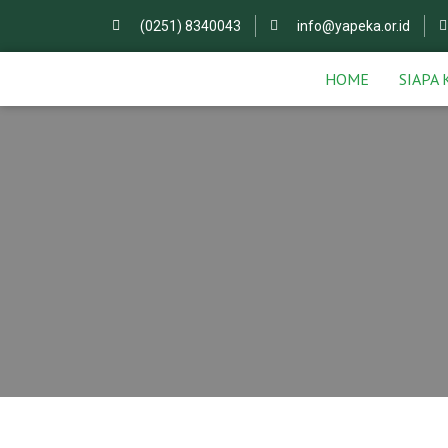
(0251) 8340043
info@yapeka.or.id
HOME
SIAPA 