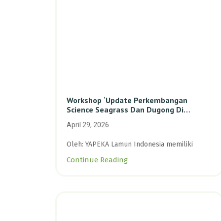
Workshop ‘Update Perkembangan
Science Seagrass Dan Dugong Di
Indonesia’: Perkuat Dasar Ilmiah Dan
April 29, 2026
Kolaborasi Konservasi
Oleh: YAPEKA Lamun Indonesia memiliki
Continue Reading