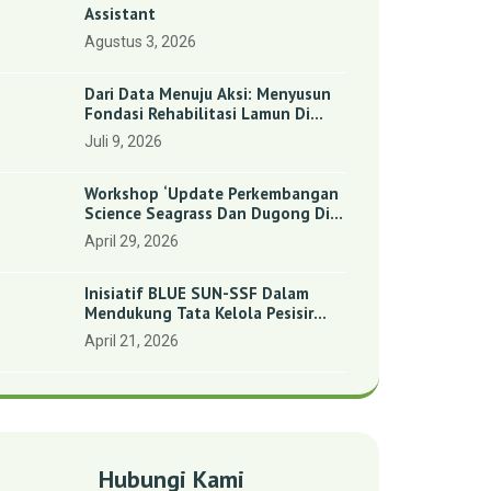
Assistant
Agustus 3, 2026
Dari Data Menuju Aksi: Menyusun
Fondasi Rehabilitasi Lamun Di
Benan Dan Sebong Lagoi,
Juli 9, 2026
Kepulauan Riau
Workshop ‘Update Perkembangan
Science Seagrass Dan Dugong Di
Indonesia’: Perkuat Dasar Ilmiah
April 29, 2026
Dan Kolaborasi Konservasi
Inisiatif BLUE SUN-SSF Dalam
Mendukung Tata Kelola Pesisir
Melalui Pemetaan Partisipatif Di
April 21, 2026
Enam Desa Kepulauan Riau
Hubungi Kami