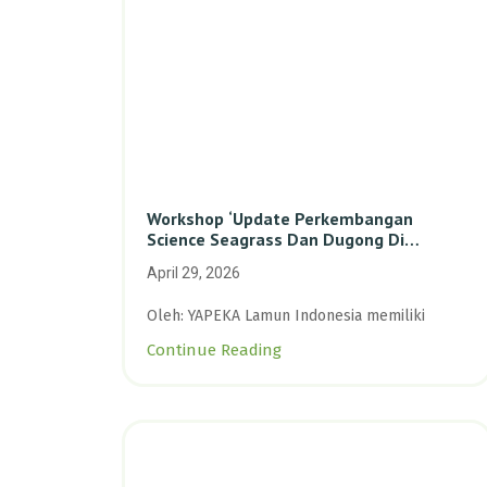
Workshop ‘Update Perkembangan
Science Seagrass Dan Dugong Di
Indonesia’: Perkuat Dasar Ilmiah Dan
April 29, 2026
Kolaborasi Konservasi
Oleh: YAPEKA Lamun Indonesia memiliki
Continue Reading