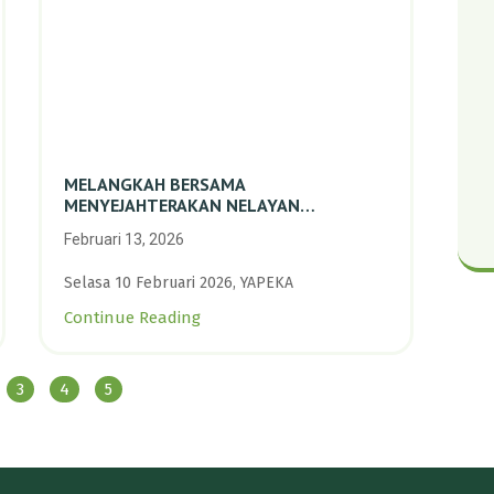
MELANGKAH BERSAMA
MENYEJAHTERAKAN NELAYAN
PERIKANAN SKALA KECIL DENGAN
Februari 13, 2026
TRANSISI BERKELANJUTAN BERBASIS
ALAM
Selasa 10 Februari 2026, YAPEKA
Continue Reading
3
4
5