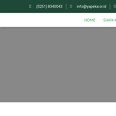
(0251) 8340043
info@yapeka.or.id
HOME
SIAPA 