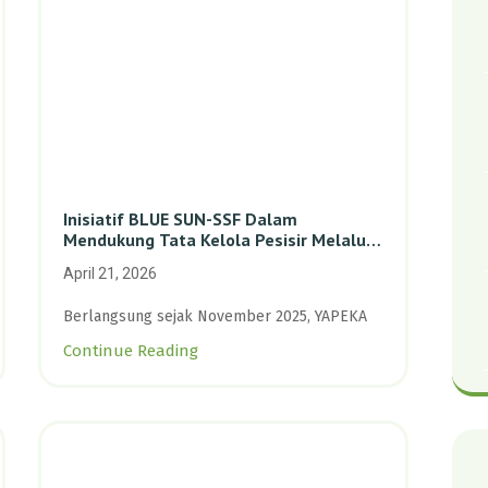
Inisiatif BLUE SUN-SSF Dalam
Mendukung Tata Kelola Pesisir Melalui
Pemetaan Partisipatif Di Enam Desa
April 21, 2026
Kepulauan Riau
Berlangsung sejak November 2025, YAPEKA
Continue Reading