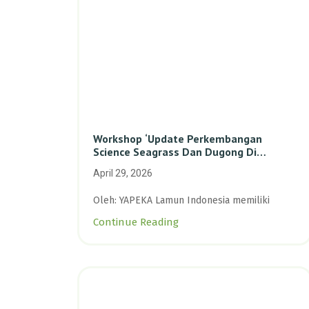
Workshop ‘Update Perkembangan
Science Seagrass Dan Dugong Di
Indonesia’: Perkuat Dasar Ilmiah Dan
April 29, 2026
Kolaborasi Konservasi
Oleh: YAPEKA Lamun Indonesia memiliki
Continue Reading