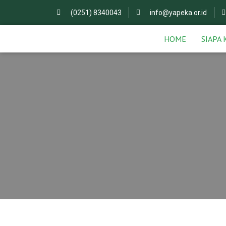
(0251) 8340043
info@yapeka.or.id
HOME
SIAPA 