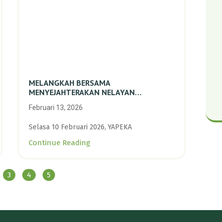
MELANGKAH BERSAMA
MENYEJAHTERAKAN NELAYAN
PERIKANAN SKALA KECIL DENGAN
Februari 13, 2026
TRANSISI BERKELANJUTAN BERBASIS
ALAM
Selasa 10 Februari 2026, YAPEKA
Continue Reading
3
4
5