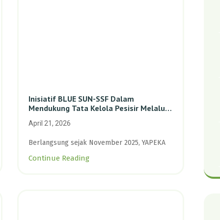
Inisiatif BLUE SUN-SSF Dalam
Mendukung Tata Kelola Pesisir Melalui
Pemetaan Partisipatif Di Enam Desa
April 21, 2026
Kepulauan Riau
Berlangsung sejak November 2025, YAPEKA
Continue Reading