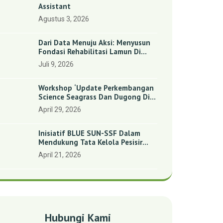
Assistant
Agustus 3, 2026
Dari Data Menuju Aksi: Menyusun
Fondasi Rehabilitasi Lamun Di
Benan Dan Sebong Lagoi,
Juli 9, 2026
Kepulauan Riau
Workshop ‘Update Perkembangan
Science Seagrass Dan Dugong Di
Indonesia’: Perkuat Dasar Ilmiah
April 29, 2026
Dan Kolaborasi Konservasi
Inisiatif BLUE SUN-SSF Dalam
Mendukung Tata Kelola Pesisir
Melalui Pemetaan Partisipatif Di
April 21, 2026
Enam Desa Kepulauan Riau
Hubungi Kami