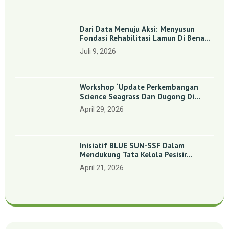
Dari Data Menuju Aksi: Menyusun
Fondasi Rehabilitasi Lamun Di Benan
Dan Sebong Lagoi, Kepulauan Riau
Juli 9, 2026
Workshop ‘Update Perkembangan
Science Seagrass Dan Dugong Di
Indonesia’: Perkuat Dasar Ilmiah Dan
April 29, 2026
Kolaborasi Konservasi
Inisiatif BLUE SUN-SSF Dalam
Mendukung Tata Kelola Pesisir
Melalui Pemetaan Partisipatif Di
April 21, 2026
Enam Desa Kepulauan Riau