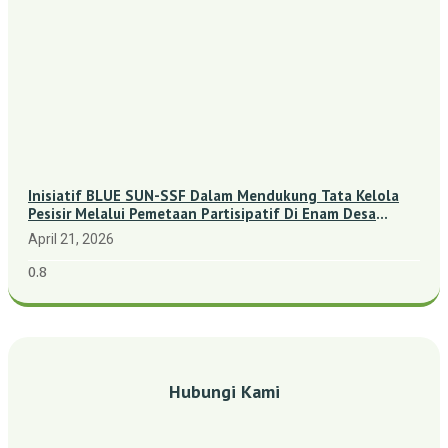
Inisiatif BLUE SUN-SSF Dalam Mendukung Tata Kelola
Pesisir Melalui Pemetaan Partisipatif Di Enam Desa
Kepulauan Riau
April 21, 2026
Hubungi Kami