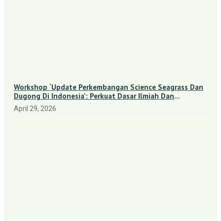
Workshop ‘Update Perkembangan Science Seagrass Dan
Dugong Di Indonesia’: Perkuat Dasar Ilmiah Dan
Kolaborasi Konservasi
April 29, 2026