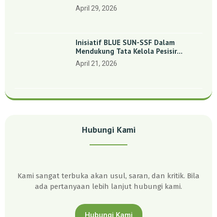
Indonesia’: Perkuat Dasar Ilmiah Dan
April 29, 2026
Kolaborasi Konservasi
Inisiatif BLUE SUN-SSF Dalam
Mendukung Tata Kelola Pesisir
Melalui Pemetaan Partisipatif Di
April 21, 2026
Enam Desa Kepulauan Riau
Hubungi Kami
Kami sangat terbuka akan usul, saran, dan kritik. Bila
ada pertanyaan lebih lanjut hubungi kami.
Hubungi Kami