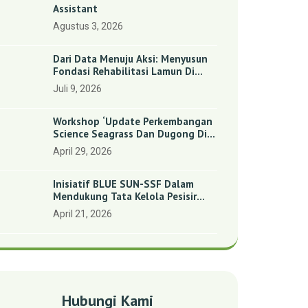
Assistant
Agustus 3, 2026
Dari Data Menuju Aksi: Menyusun
Fondasi Rehabilitasi Lamun Di
Benan Dan Sebong Lagoi,
Juli 9, 2026
Kepulauan Riau
Workshop ‘Update Perkembangan
Science Seagrass Dan Dugong Di
Indonesia’: Perkuat Dasar Ilmiah
April 29, 2026
Dan Kolaborasi Konservasi
Inisiatif BLUE SUN-SSF Dalam
Mendukung Tata Kelola Pesisir
Melalui Pemetaan Partisipatif Di
April 21, 2026
Enam Desa Kepulauan Riau
Hubungi Kami