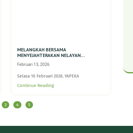
MELANGKAH BERSAMA
MENYEJAHTERAKAN NELAYAN
PERIKANAN SKALA KECIL DENGAN
Februari 13, 2026
TRANSISI BERKELANJUTAN BERBASIS
ALAM
Selasa 10 Februari 2026, YAPEKA
Continue Reading
3
4
5