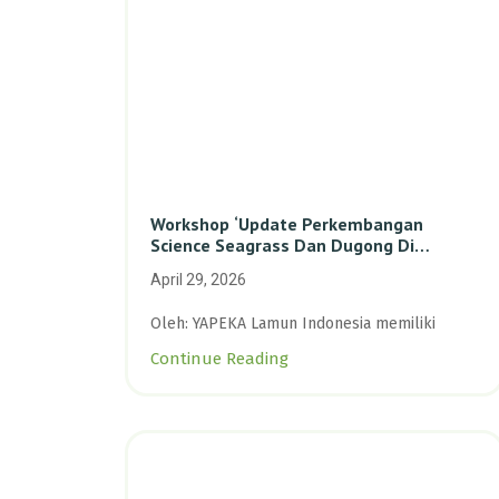
Workshop ‘Update Perkembangan
Science Seagrass Dan Dugong Di
Indonesia’: Perkuat Dasar Ilmiah Dan
April 29, 2026
Kolaborasi Konservasi
Oleh: YAPEKA Lamun Indonesia memiliki
Continue Reading