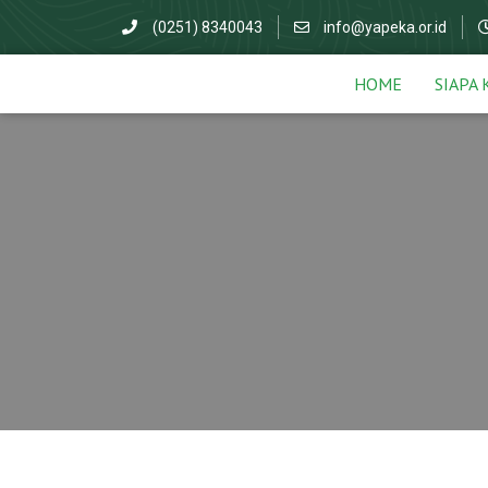
(0251) 8340043
info@yapeka.or.id
HOME
SIAPA 