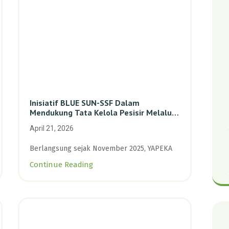
Inisiatif BLUE SUN-SSF Dalam
Mendukung Tata Kelola Pesisir Melalui
Pemetaan Partisipatif Di Enam Desa
April 21, 2026
Kepulauan Riau
Berlangsung sejak November 2025, YAPEKA
Continue Reading