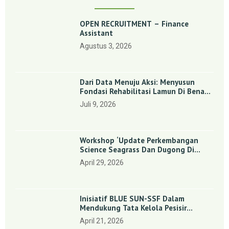
OPEN RECRUITMENT – Finance
Assistant
Agustus 3, 2026
Dari Data Menuju Aksi: Menyusun
Fondasi Rehabilitasi Lamun Di Benan
Dan Sebong Lagoi, Kepulauan Riau
Juli 9, 2026
Workshop ‘Update Perkembangan
Science Seagrass Dan Dugong Di
Indonesia’: Perkuat Dasar Ilmiah Dan
April 29, 2026
Kolaborasi Konservasi
Inisiatif BLUE SUN-SSF Dalam
Mendukung Tata Kelola Pesisir
Melalui Pemetaan Partisipatif Di
April 21, 2026
Enam Desa Kepulauan Riau